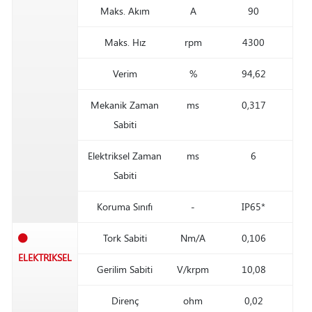
Maks. Akım
A
90
Maks. Hız
rpm
4300
Verim
%
94,62
Mekanik Zaman
ms
0,317
Sabiti
Elektriksel Zaman
ms
6
Sabiti
Koruma Sınıfı
-
IP65*
Tork Sabiti
Nm/A
0,106
ELEKTRIKSEL
Gerilim Sabiti
V/krpm
10,08
Direnç
ohm
0,02