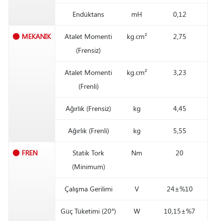
Endüktans
mH
0,12
MEKANIK
Atalet Momenti
kg.cm²
2,75
(Frensiz)
Atalet Momenti
kg.cm²
3,23
(Frenli)
Ağırlık (Frensiz)
kg
4,45
Ağırlık (Frenli)
kg
5,55
FREN
Statik Tork
Nm
20
(Minimum)
Çalışma Gerilimi
V
24±%10
Güç Tüketimi (20°)
W
10,15±%7